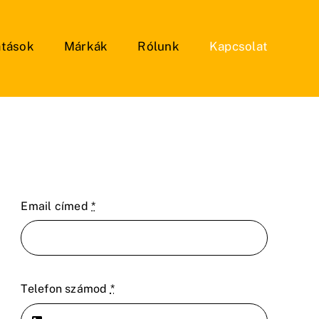
atások
Márkák
Rólunk
Kapcsolat
Email címed
*
Telefon számod
*