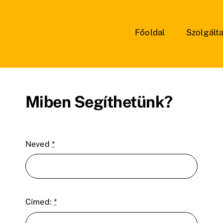
Főoldal
Szolgált
Miben Segíthetünk?
Neved
*
Címed:
*