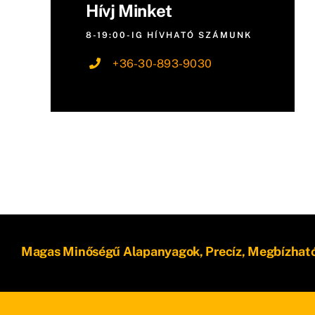
Hívj Minket
8-19:00-IG HÍVHATÓ SZÁMUNK
+36-30-893-9030
Magas Minőségű Alapanyagok, Precíz, Megbízhat